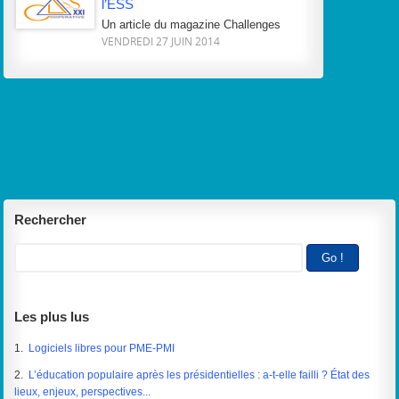
l’ESS
Un article du magazine Challenges
VENDREDI 27 JUIN 2014
Rechercher
Les plus lus
1.
Logiciels libres pour PME-PMI
2.
L’éducation populaire après les présidentielles : a-t-elle failli ? État des
lieux, enjeux, perspectives...