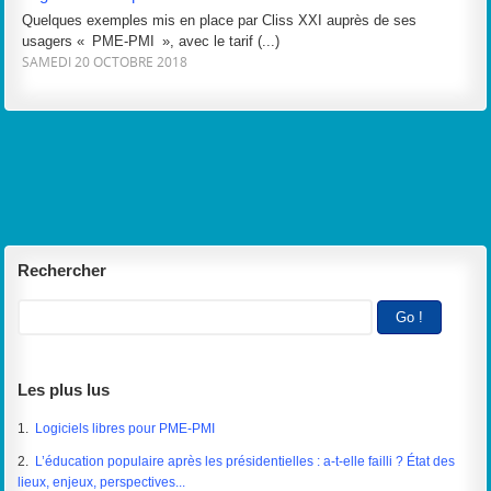
Quelques exemples mis en place par Cliss XXI auprès de ses
usagers « PME-PMI », avec le tarif (...)
SAMEDI 20 OCTOBRE 2018
Rechercher
Les plus lus
1.
Logiciels libres pour PME-PMI
2.
L’éducation populaire après les présidentielles : a-t-elle failli ? État des
lieux, enjeux, perspectives...