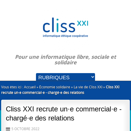
Pour une informatique libre, sociale et
solidaire
Vous êtes ici :
Accueil
»
Économie solidaire
»
La vie de Cliss XXI
»
Cliss XXI
recrute un·e commercial·e - chargé·e des relations
Cliss XXI recrute un·e commercial·e -
chargé·e des relations
5 OCTOBRE 2022
D