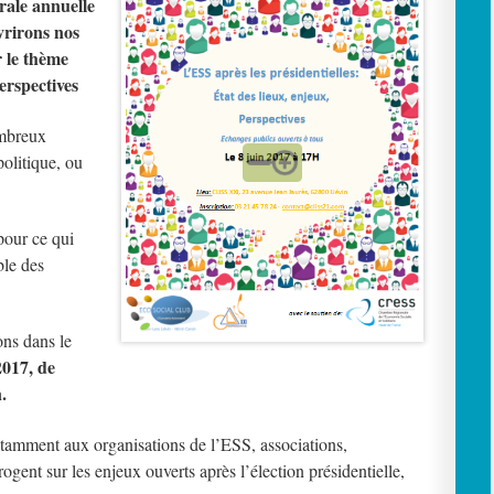
rale annuelle
vrirons nos
r le thème
perspectives
ombreux
olitique, ou
pour ce qui
ble des
ons dans le
2017, de
.
notamment aux organisations de l’ESS, associations,
rrogent sur les enjeux ouverts après l’élection présidentielle,