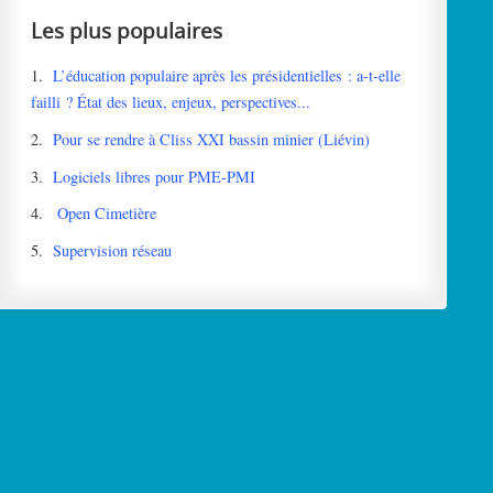
Les plus populaires
1.
L’éducation populaire après les présidentielles : a-t-elle
failli ? État des lieux, enjeux, perspectives...
2.
Pour se rendre à Cliss XXI bassin minier (Liévin)
3.
Logiciels libres pour PME-PMI
4.
Open Cimetière
5.
Supervision réseau