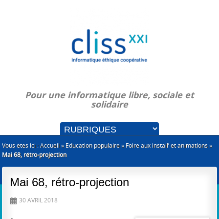
Pour une informatique libre, sociale et
solidaire
Vous êtes ici :
Accueil
»
Éducation populaire
»
Foire aux install’ et animations
»
Mai 68, rétro-projection
Mai 68, rétro-projection
30 AVRIL 2018
D