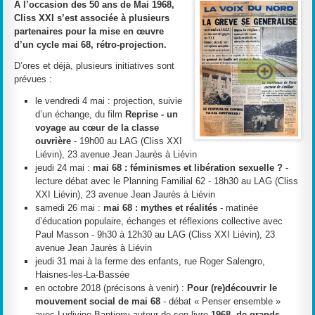
À l’occasion des 50 ans de Mai 1968,
Cliss XXI s’est associée à plusieurs
partenaires pour la mise en œuvre
d’un cycle
mai 68, rétro-projection
.
D’ores et déjà, plusieurs initiatives sont
prévues :
le vendredi 4 mai : projection, suivie
d’un échange, du film
Reprise - un
voyage au cœur de la classe
ouvrière
- 19h00 au LAG (Cliss XXI
Liévin), 23 avenue Jean Jaurès à Liévin
jeudi 24 mai :
mai 68 : féminismes et libération sexuelle ?
-
lecture débat avec le Planning Familial 62 - 18h30 au LAG (Cliss
XXI Liévin), 23 avenue Jean Jaurès à Liévin
samedi 26 mai :
mai 68 : mythes et réalités
- matinée
d’éducation populaire, échanges et réflexions collective avec
Paul Masson - 9h30 à 12h30 au LAG (Cliss XXI Liévin), 23
avenue Jean Jaurès à Liévin
jeudi 31 mai à la ferme des enfants, rue Roger Salengro,
Haisnes-les-La-Bassée
en octobre 2018 (précisons à venir) :
Pour (re)découvrir le
mouvement social de mai 68
- débat « Penser ensemble »
avec Ludivine Bantigny autour de son livre
1968, de grands