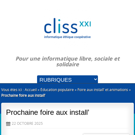
Pour une informatique libre, sociale et
solidaire
Vous êtes ici :
Accueil
»
Éducation populaire
»
Foire aux install’ et animations
»
Prochaine foire aux install’
Prochaine foire aux install’
22 OCTOBRE 2025
D