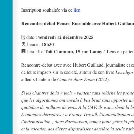
Inscription souhaitée via ce
lien
Rencontre-débat Penser Ensemble avec Hubert Guillau
vendredi 12 décembre 2025
🗓️ date :
18h30
⏰ heure :
Le Toit Commun, 15 rue Lanoy
🏢 lieu :
à Lens en partena
Rencontre-débat avec avec Hubert Guillaud, journaliste et ess
de leurs impacts sur la société, autour de son livre
Les algor
ailleurs l’auteur de
Coincés dans Zoom
(2022).
Si les chantres de la « tech » vantent sans relâche les prouess
que les algorithmes ont envahi à bas bruit sans apporter au
quotidien de millions de gens. À la CAF, ils exacerbent la l
économies dérisoires ; à France Travail, l’automatisation a
l’indemnisation ; dans Parcoursup, conçu pour gérer la pén
et la vocation des élèves disparaissent derrière la seule r