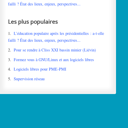
failli ? État des lieux, enjeux, perspectives...
Les plus populaires
1.
L’éducation populaire après les présidentielles : a-t-elle
failli ? État des lieux, enjeux, perspectives...
2.
Pour se rendre à Cliss XXI bassin minier (Liévin)
3.
Formez vous à GNU/Linux et aux logiciels libres
4.
Logiciels libres pour PME-PMI
5.
Supervision réseau