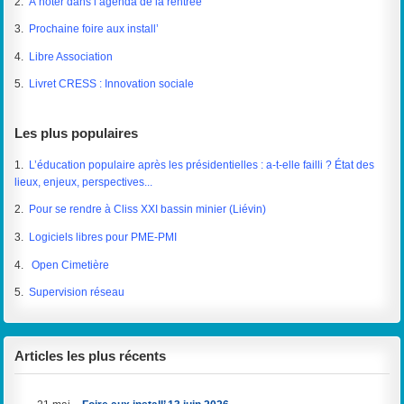
2.
À noter dans l’agenda de la rentrée
3.
Prochaine foire aux install’
4.
Libre Association
5.
Livret CRESS : Innovation sociale
Les plus populaires
1.
L’éducation populaire après les présidentielles : a-t-elle failli ? État des
lieux, enjeux, perspectives...
2.
Pour se rendre à Cliss XXI bassin minier (Liévin)
3.
Logiciels libres pour PME-PMI
4.
Open Cimetière
5.
Supervision réseau
Articles les plus récents