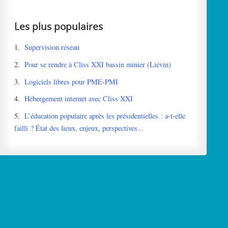
Les plus populaires
1.
Supervision réseau
2.
Pour se rendre à Cliss XXI bassin minier (Liévin)
3.
Logiciels libres pour PME-PMI
4.
Hébergement internet avec Cliss XXI
5.
L’éducation populaire après les présidentielles : a-t-elle
failli ? État des lieux, enjeux, perspectives...