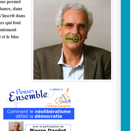
nous permet
stance, dans
s’inscrit dans
es qui font
rontement
et le bloc