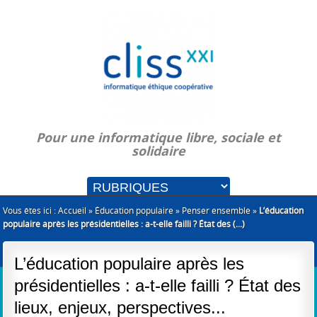
Pour une informatique libre, sociale et
solidaire
Vous êtes ici :
Accueil
»
Éducation populaire
»
Penser ensemble
»
L’éducation
populaire après les présidentielles : a-t-elle failli ? État des (...)
L’éducation populaire après les
présidentielles : a-t-elle failli ? État des
lieux, enjeux, perspectives...